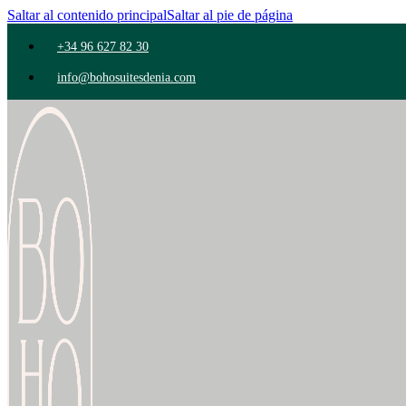
Saltar al contenido principal
Saltar al pie de página
+34 96 627 82 30
info@bohosuitesdenia.com