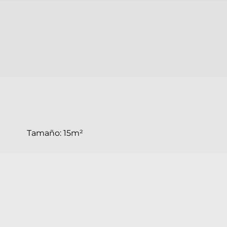
Tamaño:
15m²