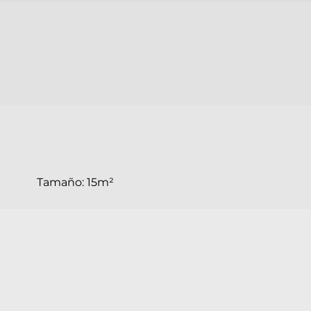
Tamaño:
15m²