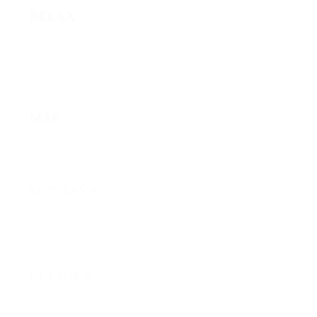
RELAX
Desconéctate en un espacio
diseñado para descansar
MAR
Descubre nuestras bellas calas
MONTAÑA
Conoce nuestro parque natural
del Montgó
CULTURA
Descubre los sabores y