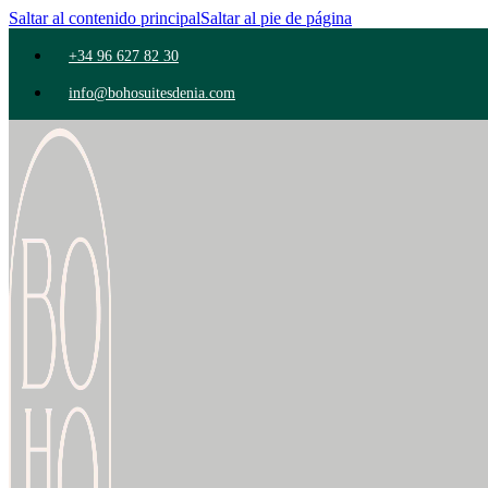
Saltar al contenido principal
Saltar al pie de página
+34 96 627 82 30
info@bohosuitesdenia.com